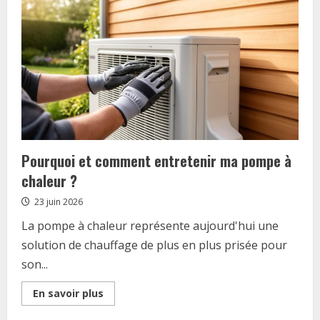
sandows
techniques
pour
des
applications
personnalisées
Pourquoi et comment entretenir ma pompe à
chaleur ?
23 juin 2026
La pompe à chaleur représente aujourd'hui une
solution de chauffage de plus en plus prisée pour
son...
Read
En savoir plus
more
about