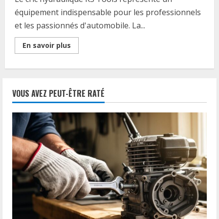
équipement indispensable pour les professionnels
et les passionnés d'automobile. La...
Read
En savoir plus
more
about
Cric
hydraulique
KS
Tools
VOUS AVEZ PEUT-ÊTRE RATÉ
:
Guide
complet
pour
choisir
le
modele
adapte
a
vos
besoins