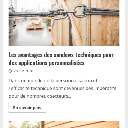
pour
votre
abri
souterrain
modulaire
?
Les avantages des sandows techniques pour
des applications personnalisées
26 juin 2026
Dans un monde où la personnalisation et
l'efficacité technique sont devenues des impératifs
pour de nombreux secteurs...
Read
En savoir plus
more
about
Les
avantages
des