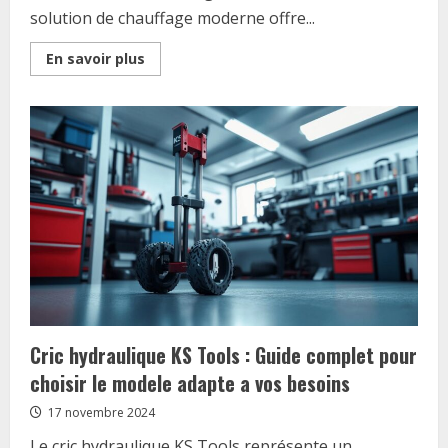
solution de chauffage moderne offre...
Read
En savoir plus
more
about
Combien
coute
l’installation
d’un
poele
a
granules
:
guide
des
tarifs
2024
Cric hydraulique KS Tools : Guide complet pour
choisir le modele adapte a vos besoins
17 novembre 2024
Le cric hydraulique KS Tools représente un