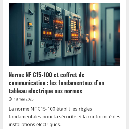
Pourquoi
et
comment
entretenir
ma
pompe
à
chaleur
?
Norme NF C15-100 et coffret de
communication : les fondamentaux d’un
tableau electrique aux normes
18 mai 2025
La norme NF C15-100 établit les règles
fondamentales pour la sécurité et la conformité des
installations électriques...