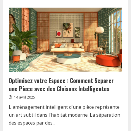
about
Norme
NF
C15-
100
et
coffret
de
communication
:
les
fondamentaux
d’un
tableau
electrique
aux
normes
Optimisez votre Espace : Comment Separer
une Piece avec des Cloisons Intelligentes
14 avril 2025
L'aménagement intelligent d'une pièce représente
un art subtil dans l'habitat moderne. La séparation
des espaces par des...