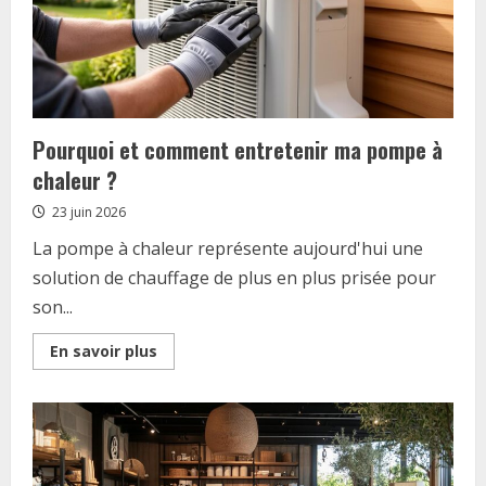
cuite
et
moderniser
votre
maison
de
famille
durablement
Pourquoi et comment entretenir ma pompe à
chaleur ?
23 juin 2026
La pompe à chaleur représente aujourd'hui une
solution de chauffage de plus en plus prisée pour
son...
Read
En savoir plus
more
about
Pourquoi
et
comment
entretenir
ma
pompe