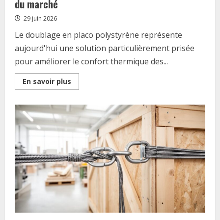
du marché
29 juin 2026
Le doublage en placo polystyrène représente
aujourd'hui une solution particulièrement prisée
pour améliorer le confort thermique des...
Read
En savoir plus
more
about
Doublage
en
placo
polystyrène
:
comment
ça
marche
?
Combien
ça
coûte
?
Les
tendances
du
marché