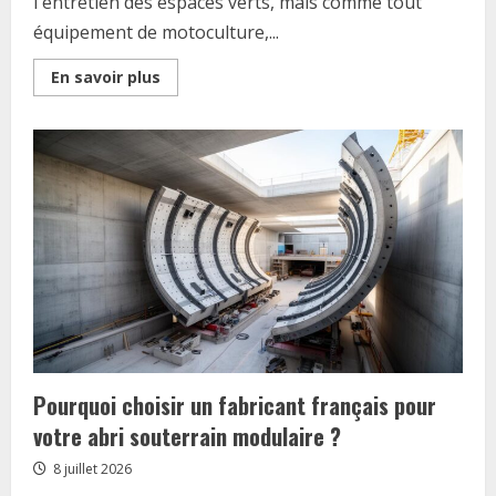
l'entretien des espaces verts, mais comme tout
équipement de motoculture,...
Read
En savoir plus
more
about
Réparez
votre
débroussailleuse
:
quelques
conseils
d’expert
pour
dépanner
un
démarreur
défaillant
Pourquoi choisir un fabricant français pour
votre abri souterrain modulaire ?
8 juillet 2026