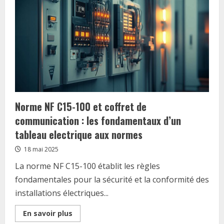
maison
avec
la
technique
du
doublage
placostil
Norme NF C15-100 et coffret de
communication : les fondamentaux d’un
tableau electrique aux normes
18 mai 2025
La norme NF C15-100 établit les règles
fondamentales pour la sécurité et la conformité des
installations électriques...
Read
En savoir plus
more