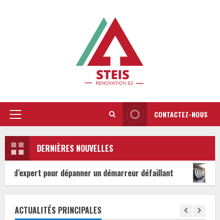
Skip
to
content
CONTACTEZ-NOUS
Primary
Menu
DERNIÈRES NOUVELLES
our dépanner un démarreur défaillant
Pourquoi choisir
ACTUALITÉS PRINCIPALES