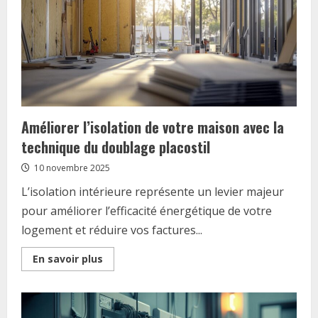
Votre
adresse
déco
à
Alès
Améliorer l’isolation de votre maison avec la
technique du doublage placostil
10 novembre 2025
L’isolation intérieure représente un levier majeur
pour améliorer l’efficacité énergétique de votre
logement et réduire vos factures...
Read
En savoir plus
more
about
Améliorer
l’isolation
de
votre