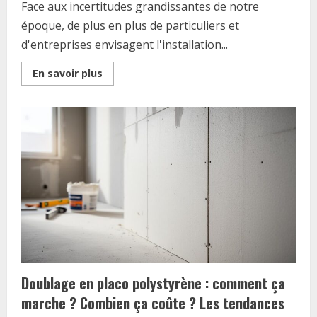
Face aux incertitudes grandissantes de notre
époque, de plus en plus de particuliers et
d'entreprises envisagent l'installation...
Read
En savoir plus
more
about
Pourquoi
choisir
un
fabricant
français
pour
votre
abri
souterrain
modulaire
?
Doublage en placo polystyrène : comment ça
marche ? Combien ça coûte ? Les tendances