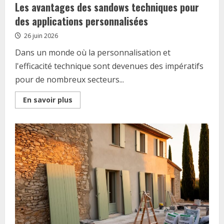
Les avantages des sandows techniques pour
des applications personnalisées
26 juin 2026
Dans un monde où la personnalisation et
l'efficacité technique sont devenues des impératifs
pour de nombreux secteurs...
Read
En savoir plus
more
about
Les
avantages
des
sandows
techniques
pour
des
applications
personnalisées