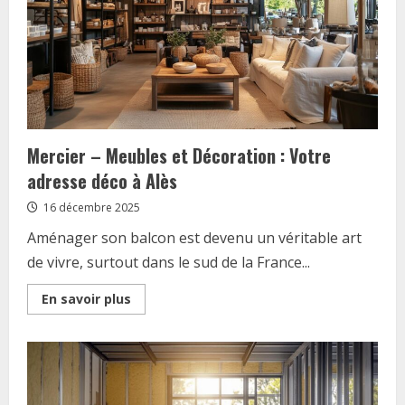
à
chaleur
?
Mercier – Meubles et Décoration : Votre
adresse déco à Alès
16 décembre 2025
Aménager son balcon est devenu un véritable art
de vivre, surtout dans le sud de la France...
Read
En savoir plus
more
about
Mercier
–
Meubles
et
Décoration
: