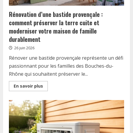
Rénovation d’une bastide provençale :
comment préserver la terre cuite et
moderniser votre maison de famille
durablement
26 juin 2026
Rénover une bastide provençale représente un défi
passionnant pour les familles des Bouches-du-
Rhône qui souhaitent préserver le...
Read
En savoir plus
more
about
Rénovation
d’une
bastide
provençale
:
comment
préserver
la
terre